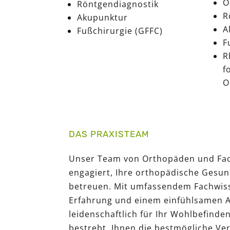
O
Röntgendiagnostik
R
Akupunktur
A
Fußchirurgie (GFFC)
F
R
f
O
DAS PRAXISTEAM
Unser Team von Orthopäden und Fac
engagiert, Ihre orthopädische Gesun
betreuen. Mit umfassendem Fachwiss
Erfahrung und einem einfühlsamen A
leidenschaftlich für Ihr Wohlbefinden
bestrebt, Ihnen die bestmögliche Ver