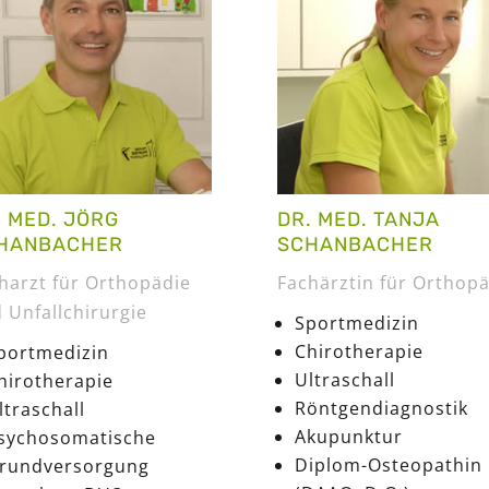
. MED. JÖRG
DR. MED. TANJA
HANBACHER
SCHANBACHER
harzt für Orthopädie
Fachärztin für Orthop
 Unfallchirurgie
Sportmedizin
Chirotherapie
portmedizin
Ultraschall
hirotherapie
Röntgendiagnostik
ltraschall
Akupunktur
sychosomatische
Diplom-Osteopathin
rundversorgung