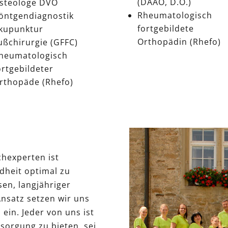
(DAAO, D.O.)
steologe DVO
Rheumatologisch
öntgendiagnostik
fortgebildete
kupunktur
Orthopädin (Rhefo)
ußchirurgie (GFFC)
heumatologisch
ortgebildeter
rthopäde (Rhefo)
hexperten ist
dheit optimal zu
en, langjähriger
nsatz setzen wir uns
 ein. Jeder von uns ist
sorgung zu bieten, sei