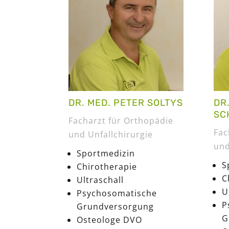
DR. MED. PETER SOLTYS
DR
SC
Facharzt für Orthopädie
Fac
und Unfallchirurgie
und
Sportmedizin
S
Chirotherapie
C
Ultraschall
U
Psychosomatische
P
Grundversorgung
G
Osteologe DVO