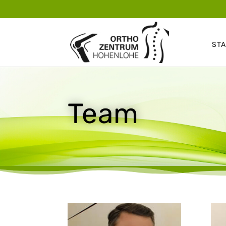
STA
Team