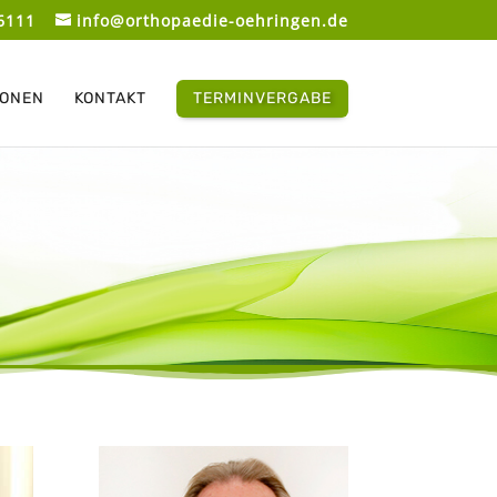
6111
info@orthopaedie-oehringen.de
IONEN
KONTAKT
TERMINVERGABE